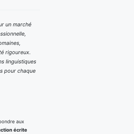
sur un marché
ssionnelle,
domaines,
té rigoureux.
 linguistiques
tes pour chaque
pondre aux
ction écrite