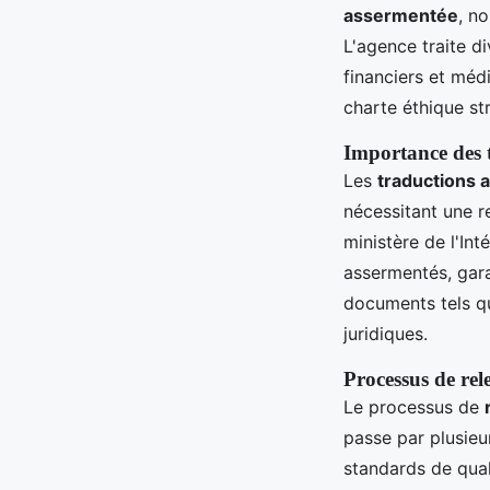
assermentée
, n
L'agence traite d
financiers et méd
charte éthique str
Importance des t
Les
traductions
nécessitant une r
ministère de l'In
assermentés, garan
documents tels qu
juridiques.
Processus de rele
Le processus de
passe par plusieu
standards de qual