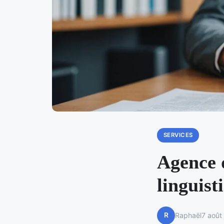
SERVICES
Agence d
linguist
R
Raphaël
7 août