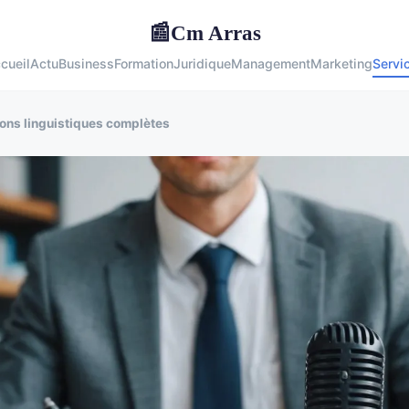
Cm Arras
📰
cueil
Actu
Business
Formation
Juridique
Management
Marketing
Servi
ions linguistiques complètes