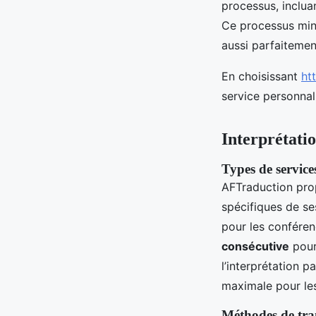
processus, incluan
Ce processus min
aussi parfaitement
En choisissant
htt
service personnal
Interprétati
Types de service
AFTraduction pro
spécifiques de ses
pour les conféren
consécutive
pour 
l’interprétation p
maximale pour le
Méthodes de tran