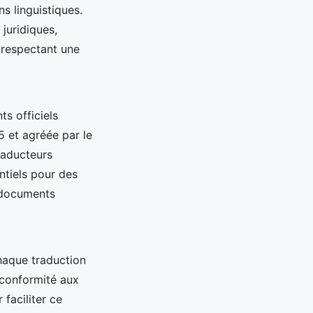
s linguistiques.
juridiques,
, respectant une
ts officiels
5 et agréée par le
traducteurs
entiels pour des
s documents
haque traduction
 conformité aux
faciliter ce