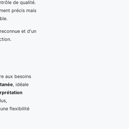
trôle de qualité.
ment précis mais
ble.
e reconnue et d'un
ction.
e aux besoins
ltanée
, idéale
erprétation
lus,
une flexibilité