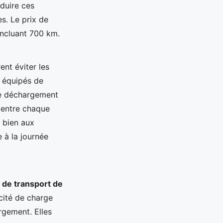
duire ces
s. Le prix de
incluant 700 km.
nt éviter les
t équipés de
 le déchargement
 entre chaque
i bien aux
e à la journée
de transport de
cité de charge
argement. Elles