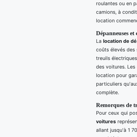
roulantes ou en p
camions, à condit
location commence
Dépanneuses et
La
location de 
coûts élevés des 
treuils électriqu
des voitures. Le
location pour gar
particuliers qu'au
complète.
Remorques de tr
Pour ceux qui pos
voitures
représen
allant jusqu'à 1 7