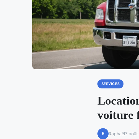
SERVICES
Locatio
voiture 
R
Raphaël
7 août