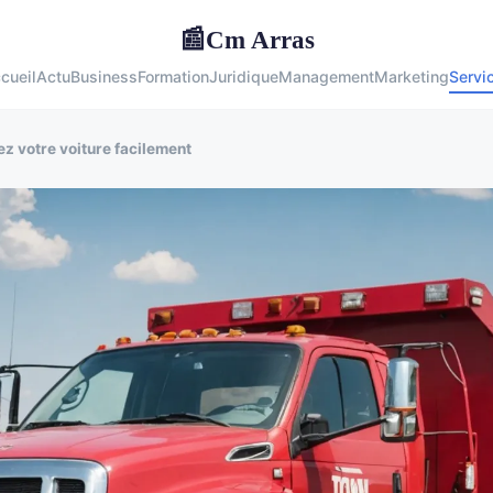
Cm Arras
📰
cueil
Actu
Business
Formation
Juridique
Management
Marketing
Servi
z votre voiture facilement