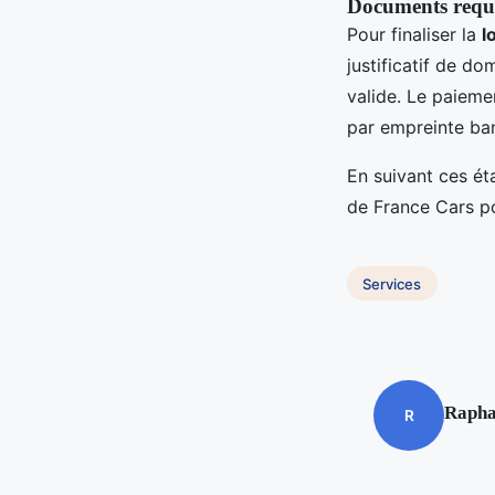
Documents requi
Pour finaliser la
l
justificatif de do
valide. Le paieme
par empreinte banc
En suivant ces ét
de France Cars po
Services
Rapha
R