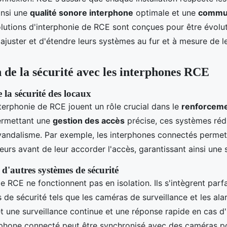
ainsi une
qualité sonore interphone
optimale et une
commun
olutions d'interphonie de RCE sont conçues pour être évolu
'ajuster et d'étendre leurs systèmes au fur et à mesure de l
 de la sécurité avec les interphones RCE
la sécurité des locaux
nterphonie de RCE jouent un rôle crucial dans le
renforcemen
ermettant une
gestion des accès
précise, ces systèmes rédu
 vandalisme. Par exemple, les interphones connectés permett
iteurs avant de leur accorder l'accès, garantissant ainsi une 
 d'autres systèmes de sécurité
e RCE ne fonctionnent pas en isolation. Ils s'intègrent par
 de sécurité tels que les caméras de surveillance et les ala
t une surveillance continue et une réponse rapide en cas d'
rphone connecté peut être synchronisé avec des caméras po