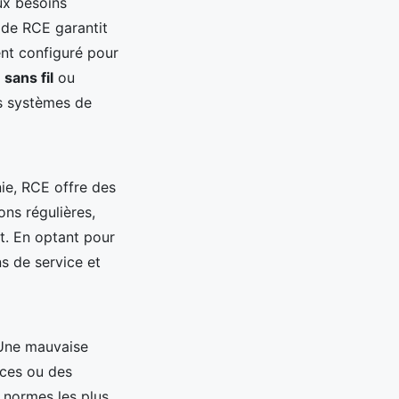
ux besoins
de RCE garantit
nt configuré pour
,
sans fil
ou
es systèmes de
ie, RCE offre des
ons régulières,
nt. En optant pour
s de service et
 Une mauvaise
nces ou des
 normes les plus