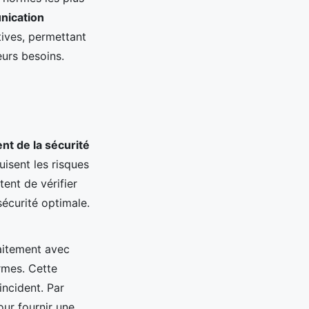
ication
tives, permettant
eurs besoins.
t de la sécurité
isent les risques
ent de vérifier
sécurité optimale.
faitement avec
rmes. Cette
incident. Par
ur fournir une