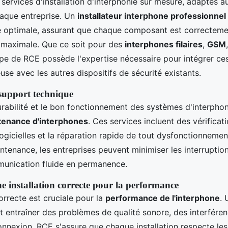
ervices d'installation d'interphonie sur mesure, adaptés a
haque entreprise. Un
installateur interphone professionnel
e optimale, assurant que chaque composant est correcteme
maximale. Que ce soit pour des
interphones filaires
,
GSM
uipe de RCE possède l'expertise nécessaire pour intégrer c
se avec les autres dispositifs de sécurité existants.
support technique
urabilité et le bon fonctionnement des systèmes d'interphon
tenance d'interphones
. Ces services incluent des vérificati
logicielles et la réparation rapide de tout dysfonctionneme
ntenance, les entreprises peuvent minimiser les interruption
munication fluide en permanence.
 installation correcte pour la performance
orrecte est cruciale pour la
performance de l'interphone
.
t entraîner des problèmes de qualité sonore, des interfére
onnexion. RCE s'assure que chaque installation respecte les