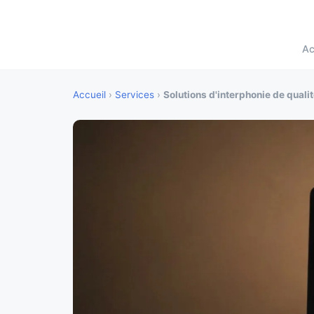
Ac
Accueil
›
Services
›
Solutions d'interphonie de quali