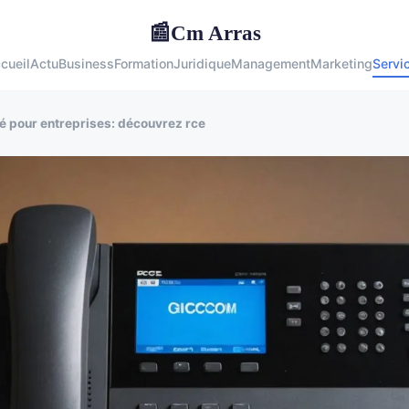
Cm Arras
📰
cueil
Actu
Business
Formation
Juridique
Management
Marketing
Servi
té pour entreprises: découvrez rce