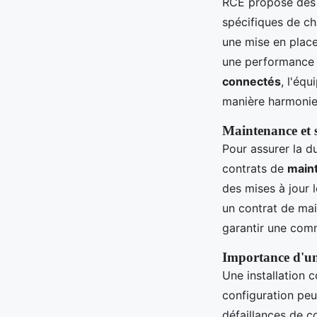
RCE propose des s
spécifiques de c
une mise en plac
une performance 
connectés
, l'éq
manière harmonieu
Maintenance et 
Pour assurer la d
contrats de
main
des mises à jour 
un contrat de mai
garantir une com
Importance d'une
Une installation c
configuration peu
défaillances de c