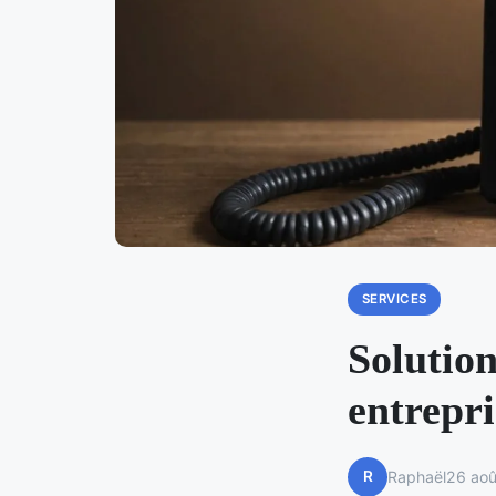
SERVICES
Solution
entrepri
R
Raphaël
26 ao