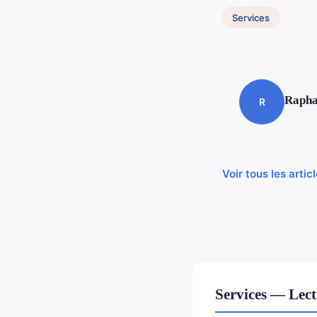
Services
Rapha
R
Voir tous les arti
Services — Lec