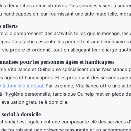
 les démarches administratives. Ces services visent à soute
 handicapées en leur fournissant une aide matérielle, moral
 offerts
micile comprennent des activités telles que le ménage, les 
epas. Ces tâches essentielles permettent aux bénéficiaires 
vie propre et ordonné, tout en allégeant leur charge quoti
nnalisée pour les personnes âgées et handicapées
 Vitalliance et Ouihelp se spécialisent dans l'assistance 
es âgées et handicapées. Elles proposent des services ada
e à domicile à douai
. Par exemple, Vitalliance offre une aide
 à l'hygiène personnelle, tandis que Ouihelp met en place de
évaluation gratuite à domicile.
 social à domicile
et social est également une composante clé des services d'
e vie fournissent une présence rassurante et un accompagn