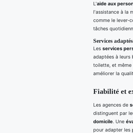
L'
aide aux perso
l'assistance à la 
comme le lever-cou
tâches quotidienn
Services adapté
Les
services per
adaptées à leurs b
toilette, et même
améliorer la qual
Fiabilité et 
Les agences de
s
distinguent par l
domicile
. Une
éva
pour adapter les 