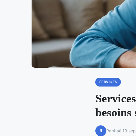
SERVICES
Services
besoins 
R
Raphaël
19 se