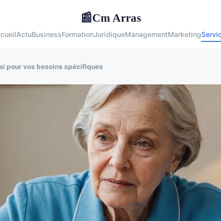
Cm Arras
📰
cueil
Actu
Business
Formation
Juridique
Management
Marketing
Servi
uai pour vos besoins spécifiques