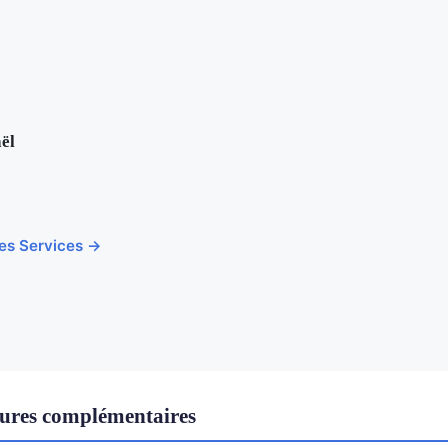
ël
cles Services →
tures complémentaires