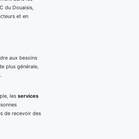
IC du Douaisis,
ecteurs et en
ndre aux besoins
e plus générale,
.
ple, les
services
rsonnes
es de recevoir des