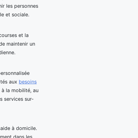
nir les personnes
e et sociale.
courses et la
de maintenir un
dienne.
personnalisée
ptés aux
besoins
 à la mobilité, au
s services sur-
aide à domicile.
ement dans les