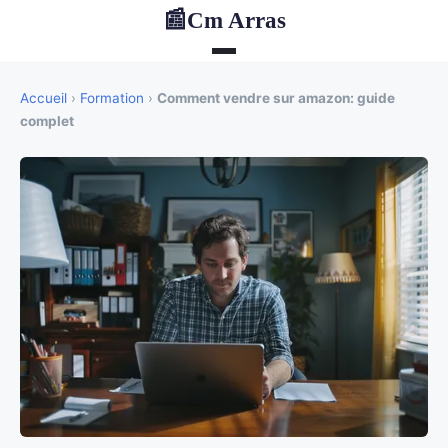
Cm Arras
📰
Accueil
›
Formation
›
Comment vendre sur amazon: guide
complet