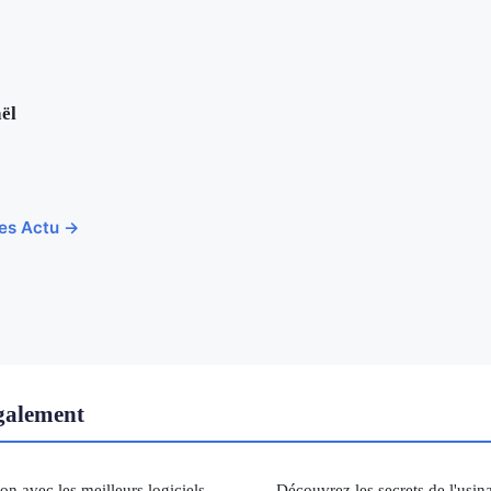
ël
cles Actu →
également
on avec les meilleurs logiciels
Découvrez les secrets de l'usin