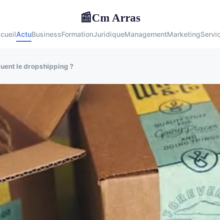
Cm Arras
📰
cueil
Actu
Business
Formation
Juridique
Management
Marketing
Servi
quent le dropshipping ?