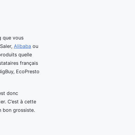
ng que vous
Saler,
Alibaba
ou
roduits quelle
tataires français
 BigBuy, EcoPresto
est donc
er. C’est à cette
n bon grossiste.