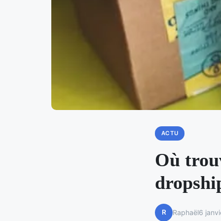
ACTU
Où trouv
dropshi
R
Raphaël
6 janv