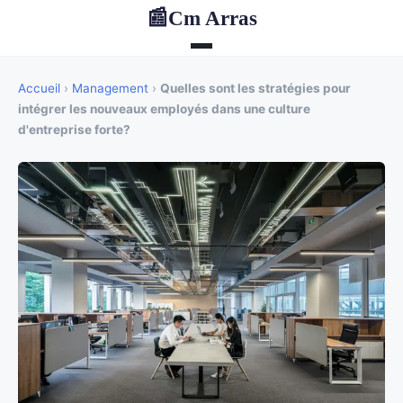
Cm Arras
📰
Accueil
›
Management
›
Quelles sont les stratégies pour
intégrer les nouveaux employés dans une culture
d'entreprise forte?