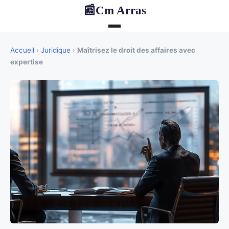
Cm Arras
📰
Accueil
›
Juridique
›
Maîtrisez le droit des affaires avec
expertise