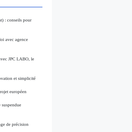
) : conseils pour
loi avec agence
 avec JPC LABO, le
vation et simplicité
rojet européen
se suspendue
age de précision