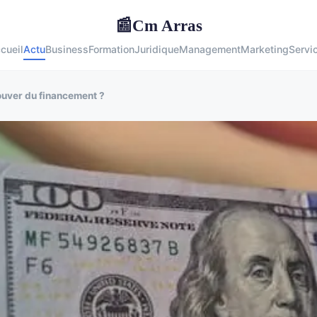
Cm Arras
📰
cueil
Actu
Business
Formation
Juridique
Management
Marketing
Servi
ouver du financement ?