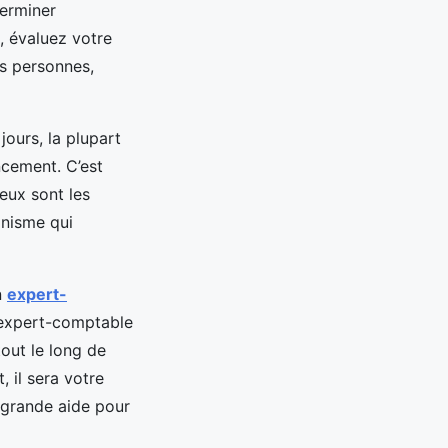
terminer
, évaluez votre
rs personnes,
ours, la plupart
ncement. C’est
reux sont les
anisme qui
n
expert-
l’expert-comptable
tout le long de
, il sera votre
e grande aide pour