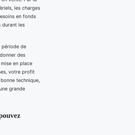
riels, les charges
besoins en fonds
 durant les
a période de
t donner des
a mise en place
s, votre profit
a bonne technique,
 une grande
 pouvez