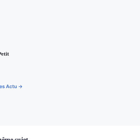
Petit
cles Actu →
même sujet