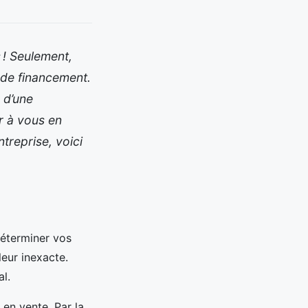
s ! Seulement,
 de financement.
 d’une
er à vous en
ntreprise, voici
éterminer vos
leur inexacte.
l.
en vente. Par la