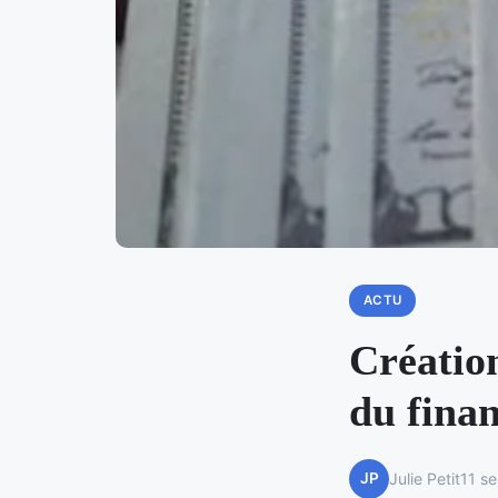
ACTU
Créatio
du fina
JP
Julie Petit
11 s