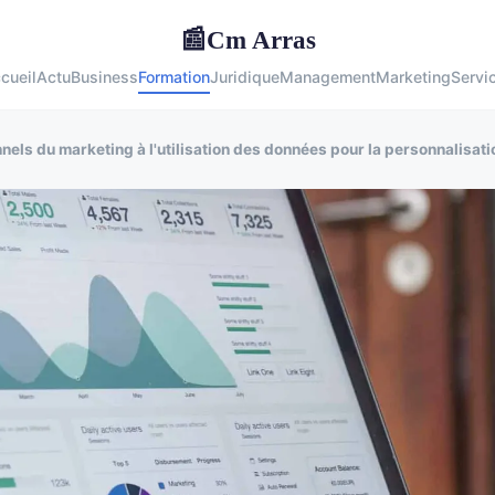
Cm Arras
📰
cueil
Actu
Business
Formation
Juridique
Management
Marketing
Servi
els du marketing à l'utilisation des données pour la personnalisatio