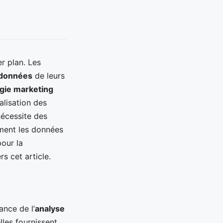
er plan. Les
données
de leurs
égie marketing
alisation des
 nécessite des
ement les données
pour la
s cet article.
ance de l’
analyse
lles fournissent