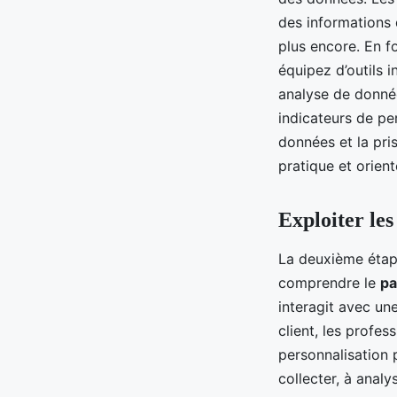
des informations d
plus encore. En f
équipez d’outils 
analyse de donnée
indicateurs de per
données et la pris
pratique et orien
Exploiter le
La deuxième étape
comprendre le
pa
interagit avec un
client, les profes
personnalisation 
collecter, à anal