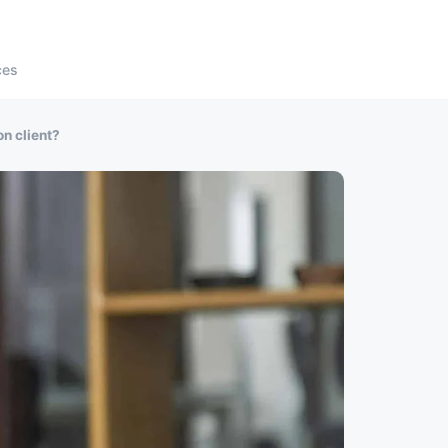
ces
n client?