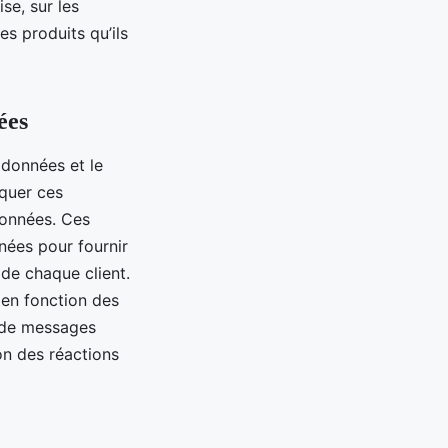
se, sur les
les produits qu’ils
ées
 données et le
iquer ces
données. Ces
nnées pour fournir
de chaque client.
 en fonction des
n de messages
on des réactions