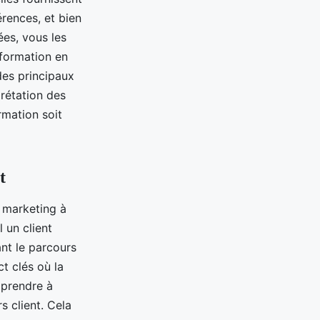
érences, et bien
ées, vous les
 formation en
des principaux
prétation des
rmation soit
t
u marketing à
l un client
ant le parcours
ct clés où la
pprendre à
s client. Cela