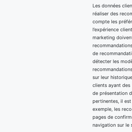
Les données clien
réaliser des rec
compte les préfére
l’expérience clie
marketing doivent
recommandations p
de recommandation
détecter les modè
recommandations p
sur leur historiq
clients ayant des 
de présentation 
pertinentes, il e
exemple, les reco
pages de confirm
navigation sur le 