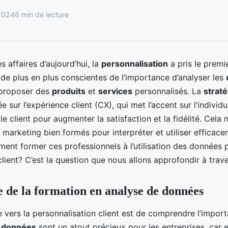
2024
6 min de lecture
 affaires d’aujourd’hui, la
personnalisation
a pris le premi
de plus en plus conscientes de l’importance d’analyser les
 proposer des
produits
et
services
personnalisés. La
strat
 sur l’expérience client (CX), qui met l’accent sur l’individu
le client pour augmenter la satisfaction et la fidélité. Cela
 marketing bien formés pour interpréter et utiliser efficac
ment former ces professionnels à l’utilisation des données 
lient? C’est la question que nous allons approfondir à traver
 de la formation en analyse de données
 vers la personnalisation client est de comprendre l’import
s
données
sont un atout précieux pour les entreprises, car e