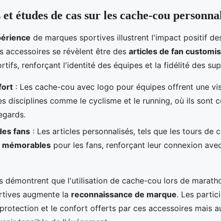
et études de cas sur les cache-cou personnal
périence
de marques sportives illustrent l'impact positif d
s accessoires se révèlent être des
articles de fan customi
ifs, renforçant l'identité des équipes et la fidélité des su
fort
: Les cache-cou avec logo pour équipes offrent une visi
es disciplines comme le cyclisme et le running, où ils son
egards.
es fans
: Les articles personnalisés, tels que les tours de 
s mémorables
pour les fans, renforçant leur connexion ave
 démontrent que l'utilisation de cache-cou lors de marath
rtives augmente la
reconnaissance de marque
. Les partic
rotection et le confort offerts par ces accessoires mais aus