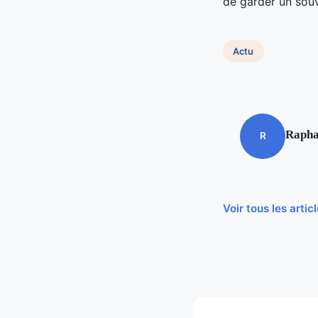
de garder un souv
Actu
Rapha
R
Voir tous les arti