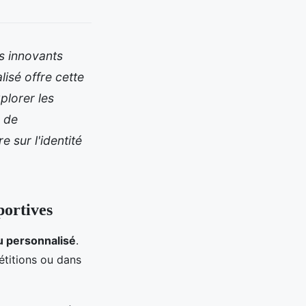
s innovants
isé offre cette
plorer les
s de
e sur l'identité
portives
 personnalisé
.
titions ou dans