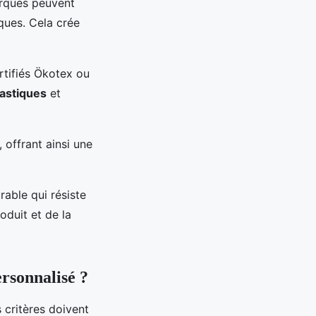
arques peuvent
ques. Cela crée
rtifiés Ökotex ou
lastiques
et
 offrant ainsi une
able qui résiste
oduit et de la
rsonnalisé ?
 critères doivent