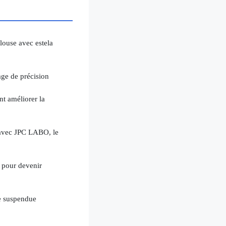
ulouse avec estela
age de précision
t améliorer la
 avec JPC LABO, le
e pour devenir
se suspendue