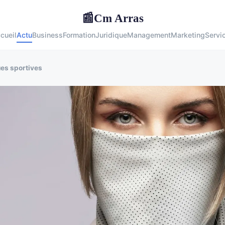
Cm Arras
📰
cueil
Actu
Business
Formation
Juridique
Management
Marketing
Servi
es sportives