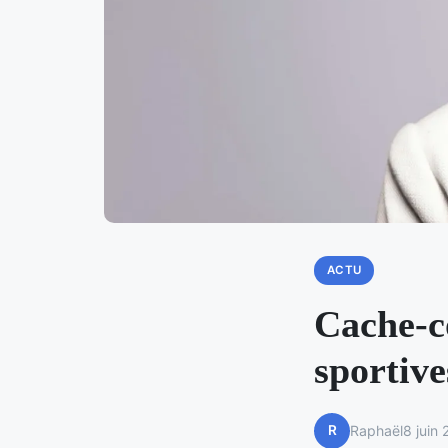
ACTU
Cache-c
sportive
R
Raphaël
8 juin