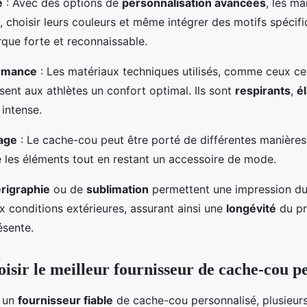
e
: Avec des options de
personnalisation avancées
, les m
, choisir leurs couleurs et même intégrer des motifs spécifi
que forte et reconnaissable.
ormance
: Les matériaux techniques utilisés, comme ceux ce
ssent aux athlètes un confort optimal. Ils sont
respirants
,
é
 intense.
age
: Le cache-cou peut être porté de différentes manières,
 les éléments tout en restant un accessoire de mode.
rigraphie
ou de
sublimation
permettent une impression dur
x conditions extérieures, assurant ainsi une
longévité
du pr
ésente.
sir le meilleur fournisseur de cache-cou pe
r un
fournisseur fiable
de cache-cou personnalisé, plusieurs