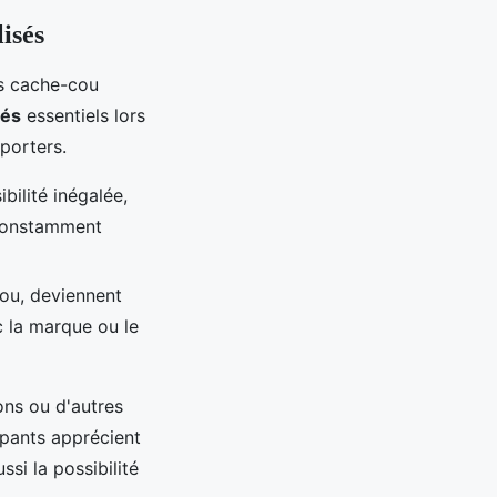
isés
es cache-cou
sés
essentiels lors
pporters.
bilité inégalée,
t constamment
cou, deviennent
c la marque ou le
ons ou d'autres
ipants apprécient
si la possibilité