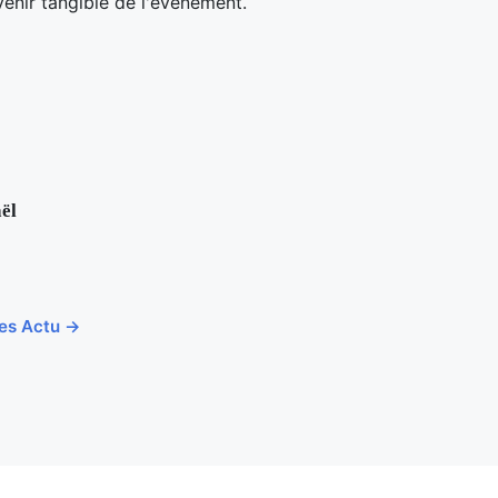
enir tangible de l'événement.
ël
cles Actu →