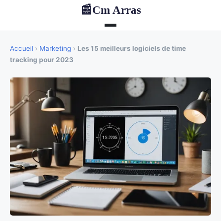
Cm Arras
📰
Accueil
›
Marketing
›
Les 15 meilleurs logiciels de time
tracking pour 2023