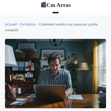
Cm Arras
📰
Accueil
›
Formation
›
Comment vendre sur amazon: guide
complet